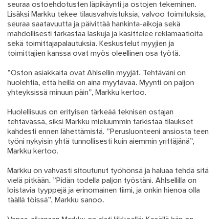
seuraa ostoehdotusten läpikäynti ja ostojen tekeminen.
Lisäksi Markku tekee tilausvahvistuksia, valvoo toimituksia,
seuraa saatavuutta ja päivittää hankinta-aikoja sekä
mahdollisesti tarkastaa laskuja ja käsittelee reklamaatioita
sekä toimittajapalautuksia. Keskustelut myyjien ja
toimittajien kanssa ovat myös oleellinen osa työtä.
”Oston asiakkaita ovat Ahlsellin myyjät. Tehtäväni on
huolehtia, että heillä on aina myytävää. Myynti on paljon
yhteyksissä minuun päin”, Markku kertoo.
Huolellisuus on erityisen tärkeää teknisen ostajan
tehtävässä, siksi Markku mieluummin tarkistaa tilaukset
kahdesti ennen lähettämistä. ”Perusluonteeni ansiosta teen
työni nykyisin yhtä tunnollisesti kuin aiemmin yrittäjänä”,
Markku kertoo.
Markku on vahvasti sitoutunut työhönsä ja haluaa tehdä sitä
vielä pitkään. ”Pidän todella paljon työstäni. Ahlsellilla on
loistavia tyyppejä ja erinomainen tiimi, ja onkin hienoa olla
täällä töissä”, Markku sanoo.