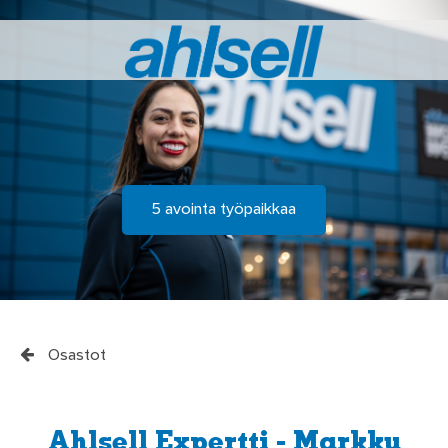
5 avointa työpaikkaa
Osastot
Ahlsell Expertti - Markku