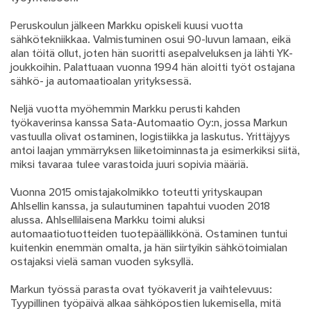
Peruskoulun jälkeen Markku opiskeli kuusi vuotta
sähkötekniikkaa. Valmistuminen osui 90-luvun lamaan, eikä
alan töitä ollut, joten hän suoritti asepalveluksen ja lähti YK-
joukkoihin. Palattuaan vuonna 1994 hän aloitti työt ostajana
sähkö- ja automaatioalan yrityksessä.
Neljä vuotta myöhemmin Markku perusti kahden
työkaverinsa kanssa Sata-Automaatio Oy:n, jossa Markun
vastuulla olivat ostaminen, logistiikka ja laskutus. Yrittäjyys
antoi laajan ymmärryksen liiketoiminnasta ja esimerkiksi siitä,
miksi tavaraa tulee varastoida juuri sopivia määriä.
Vuonna 2015 omistajakolmikko toteutti yrityskaupan
Ahlsellin kanssa, ja sulautuminen tapahtui vuoden 2018
alussa. Ahlsellilaisena Markku toimi aluksi
automaatiotuotteiden tuotepäällikkönä. Ostaminen tuntui
kuitenkin enemmän omalta, ja hän siirtyikin sähkötoimialan
ostajaksi vielä saman vuoden syksyllä.
Markun työssä parasta ovat työkaverit ja vaihtelevuus:
Tyypillinen työpäivä alkaa sähköpostien lukemisella, mitä