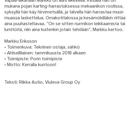
Vapaa-aikanaan Markku on alati liikkeellä: Kesällä hän on
mukana pojan karting-harrastuksessa mekaanikon roolissa,
syksyllä hän käy hirvimetsällä, ja talvella hän harrastaa muun
muassa laskettelua. Omakotitalossa ja kesämökilläkin riittää
aina puuhasteltavaa. ”On se sitten nurmikon leikkaamista tai
lumitöitä, niin aina kuitenkin jotain tehdään”, Markku kertoo.
Markku Eriksson
• Toimenkuva: Tekninen ostaja, sähkö
• Ahlsellilainen: tammikuusta 2018 alkaen
• Toimipiste: Porin toimipiste
• Motto: Kerralla kuntoon!
Teksti: Riikka Autio, Viuleva Group Oy